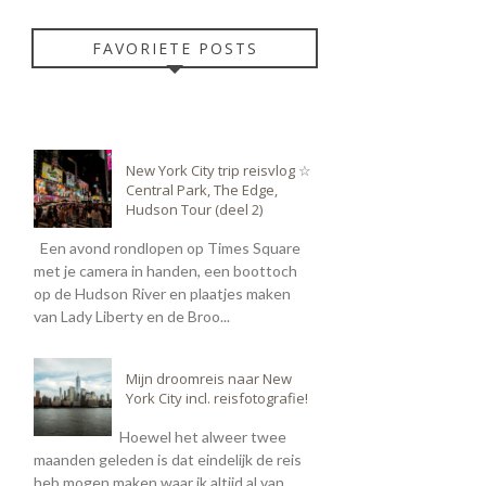
FAVORIETE POSTS
New York City trip reisvlog ☆
Central Park, The Edge,
Hudson Tour (deel 2)
Een avond rondlopen op Times Square
met je camera in handen, een boottoch
op de Hudson River en plaatjes maken
van Lady Liberty en de Broo...
Mijn droomreis naar New
York City incl. reisfotografie!
Hoewel het alweer twee
maanden geleden is dat eindelijk de reis
heb mogen maken waar ik altijd al van