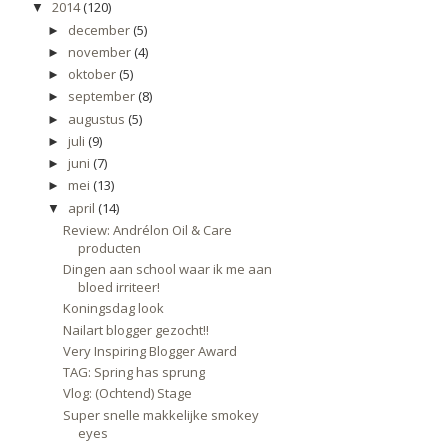
2014
(120)
▼
december
(5)
►
november
(4)
►
oktober
(5)
►
september
(8)
►
augustus
(5)
►
juli
(9)
►
juni
(7)
►
mei
(13)
►
april
(14)
▼
Review: Andrélon Oil & Care
producten
Dingen aan school waar ik me aan
bloed irriteer!
Koningsdag look
Nailart blogger gezocht!!
Very Inspiring Blogger Award
TAG: Spring has sprung
Vlog: (Ochtend) Stage
Super snelle makkelijke smokey
eyes