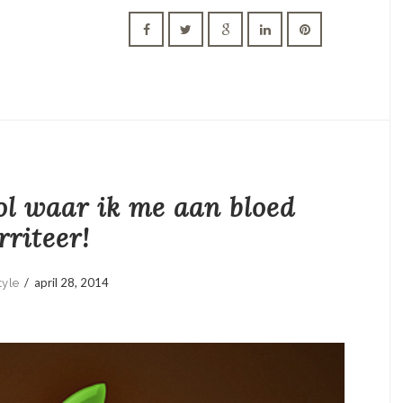
l waar ik me aan bloed
rriteer!
/
april 28, 2014
tyle