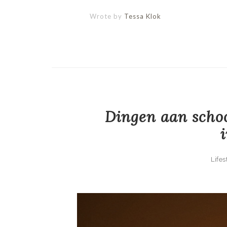
Wrote by
Tessa Klok
Dingen aan schoo
i
Lifes