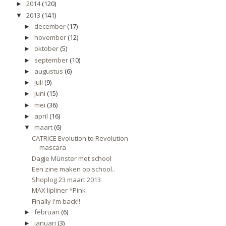
2014
(120)
►
2013
(141)
▼
december
(17)
►
november
(12)
►
oktober
(5)
►
september
(10)
►
augustus
(6)
►
juli
(9)
►
juni
(15)
►
mei
(36)
►
april
(16)
►
maart
(6)
▼
CATRICE Evolution to Revolution
mascara
Dagje Münster met school
Een zine maken op school..
Shoplog 23 maart 2013
MAX lipliner *Pink
Finally i'm back!!
februari
(6)
►
januari
(3)
►