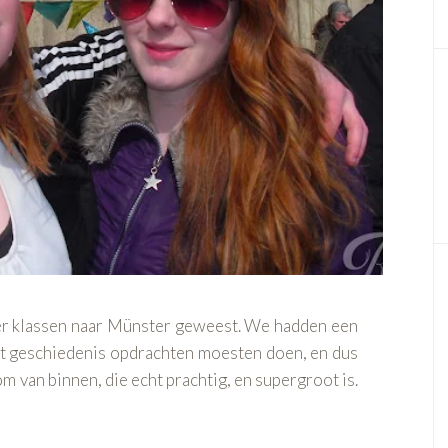
r klassen naar Münster geweest. We hadden een
at geschiedenis opdrachten moesten doen, en dus
 van binnen, die echt prachtig, en supergroot is.