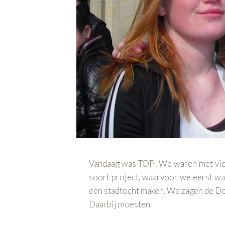
Vandaag was TOP! We waren met vie
soort project, waarvoor we eerst w
een stadtocht maken. We zagen de Dom
Daarbij moesten