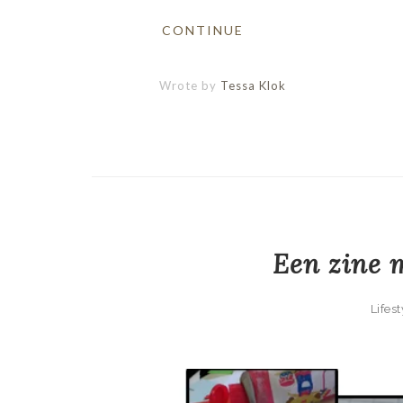
CONTINUE
Wrote by
Tessa Klok
Een zine m
Lifest