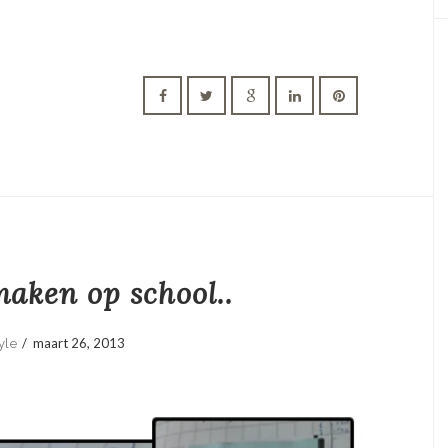
aken op school..
/
maart 26, 2013
yle