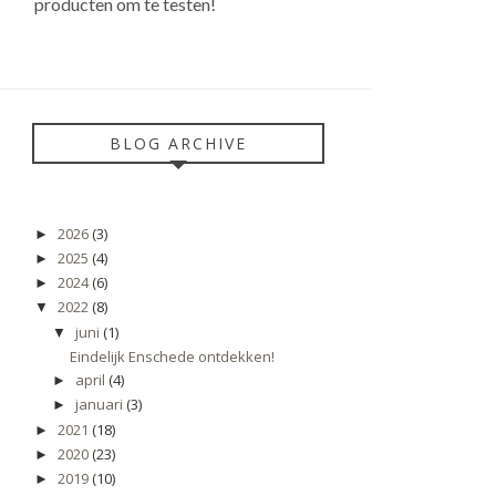
producten om te testen!
BLOG ARCHIVE
2026
(3)
►
2025
(4)
►
2024
(6)
►
2022
(8)
▼
juni
(1)
▼
Eindelijk Enschede ontdekken!
april
(4)
►
januari
(3)
►
2021
(18)
►
2020
(23)
►
2019
(10)
►