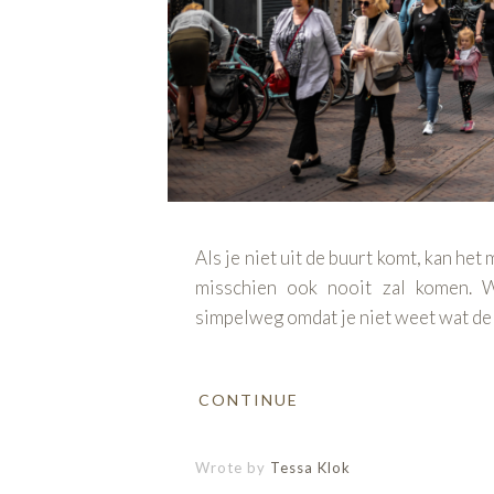
Als je niet uit de buurt komt, kan het
misschien ook nooit zal komen. W
simpelweg omdat je niet weet wat de 
CONTINUE
Wrote by
Tessa Klok