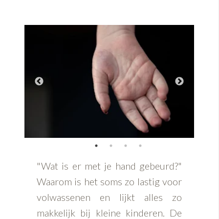
"Wat is er met je hand gebeurd?"
Waarom is het soms zo lastig voor
volwassenen en lijkt alles zo
makkelijk bij kleine kinderen. De